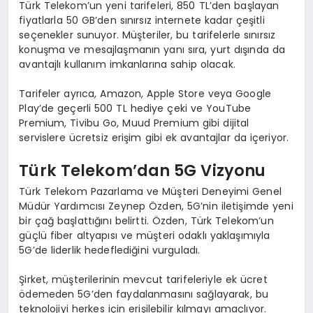
Türk Telekom’un yeni tarifeleri, 850 TL’den başlayan
fiyatlarla 50 GB’den sınırsız internete kadar çeşitli
seçenekler sunuyor. Müşteriler, bu tarifelerle sınırsız
konuşma ve mesajlaşmanın yanı sıra, yurt dışında da
avantajlı kullanım imkanlarına sahip olacak.
Tarifeler ayrıca, Amazon, Apple Store veya Google
Play’de geçerli 500 TL hediye çeki ve YouTube
Premium, Tivibu Go, Muud Premium gibi dijital
servislere ücretsiz erişim gibi ek avantajlar da içeriyor.
Türk Telekom’dan 5G Vizyonu
Türk Telekom Pazarlama ve Müşteri Deneyimi Genel
Müdür Yardımcısı Zeynep Özden, 5G’nin iletişimde yeni
bir çağ başlattığını belirtti. Özden, Türk Telekom’un
güçlü fiber altyapısı ve müşteri odaklı yaklaşımıyla
5G’de liderlik hedeflediğini vurguladı.
Şirket, müşterilerinin mevcut tarifeleriyle ek ücret
ödemeden 5G’den faydalanmasını sağlayarak, bu
teknolojiyi herkes için erişilebilir kılmayı amaçlıyor.