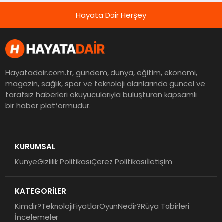
Hayata Dair Herşey
Hayatadair.com.tr, gündem, dünya, eğitim, ekonomi,
magazin, sağlık, spor ve teknoloji alanlarında güncel ve
tarafsız haberleri okuyucularıyla buluşturan kapsamlı
bir haber platformudur.
KURUMSAL
Künye
Gizlilik Politikası
Çerez Politikası
İletişim
KATEGORİLER
Kimdir?
Teknoloji
Fiyatlar
Oyun
Nedir?
Rüya Tabirleri
İncelemeler