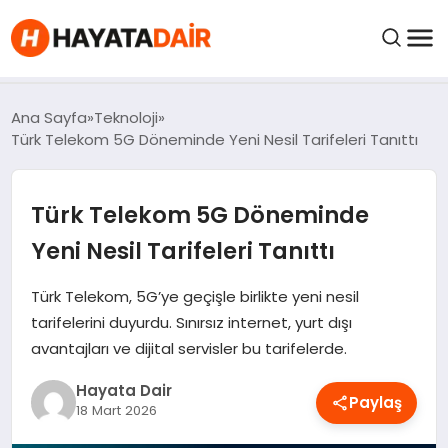
felix markets pro
felix markets finans
felix markets 360
felix markets
felix markets yorum
FIYATLAR
Ana Sayfa
Teknoloji
Türk Telekom 5G Döneminde Yeni Nesil Tarifeleri Tanıttı
HABERLER
Türk Telekom 5G Döneminde
İNCELEMELER
Yeni Nesil Tarifeleri Tanıttı
KRIPTO PARALAR
Türk Telekom, 5G’ye geçişle birlikte yeni nesil
tarifelerini duyurdu. Sınırsız internet, yurt dışı
avantajları ve dijital servisler bu tarifelerde.
KIMDIR?
Hayata Dair
Paylaş
NEDIR?
18 Mart 2026