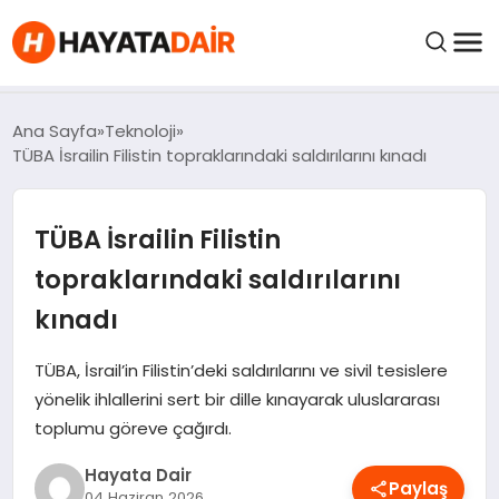
FIYATLAR
Ana Sayfa
Teknoloji
TÜBA İsrailin Filistin topraklarındaki saldırılarını kınadı
HABERLER
TÜBA İsrailin Filistin
İNCELEMELER
topraklarındaki saldırılarını
kınadı
KRIPTO PARALAR
TÜBA, İsrail’in Filistin’deki saldırılarını ve sivil tesislere
KIMDIR?
yönelik ihlallerini sert bir dille kınayarak uluslararası
toplumu göreve çağırdı.
NEDIR?
Hayata Dair
Paylaş
04 Haziran 2026