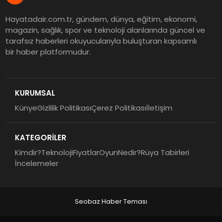
Hayatadair.com.tr, gündem, dünya, eğitim, ekonomi,
magazin, sağlık, spor ve teknoloji alanlarında güncel ve
tarafsız haberleri okuyucularıyla buluşturan kapsamlı
bir haber platformudur.
KURUMSAL
Künye
Gizlilik Politikası
Çerez Politikası
İletişim
KATEGORİLER
Kimdir?
Teknoloji
Fiyatlar
Oyun
Nedir?
Rüya Tabirleri
İncelemeler
Seobaz Haber Teması