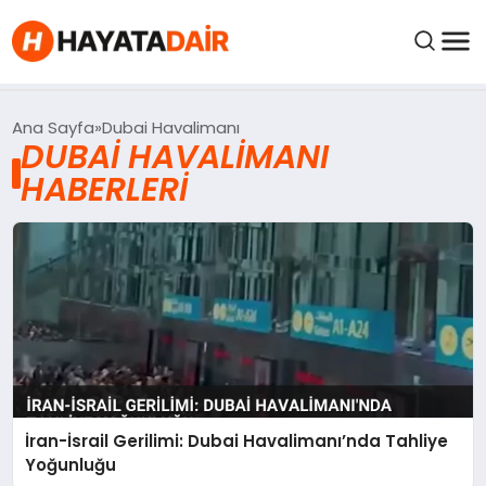
FIYATLAR
Ana Sayfa
Dubai Havalimanı
DUBAI HAVALIMANI
HABERLERI
HABERLER
İNCELEMELER
KRIPTO PARALAR
KIMDIR?
İran-İsrail Gerilimi: Dubai Havalimanı’nda Tahliye
NEDIR?
Yoğunluğu