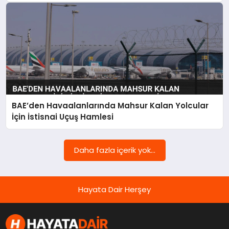
OYUN
RÜYA TABIRLERI
SAĞLIK
TEKNOLOJI
BAE’den Havaalanlarında Mahsur Kalan Yolcular
İçin İstisnai Uçuş Hamlesi
Daha fazla içerik yok...
Hayata Dair Herşey