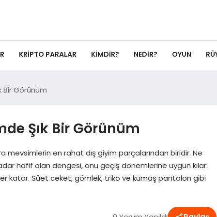
ER
KRIPTO PARALAR
KIMDIR?
NEDIR?
OYUN
RÜ
k Bir Görünüm
imde Şık Bir Görünüm
a mevsimlerin en rahat dış giyim parçalarından biridir. Ne
adar hafif olan dengesi, onu geçiş dönemlerine uygun kılar.
r katar. Süet ceket; gömlek, triko ve kumaş pantolon gibi
0 Yorum Yapıldı
Paylaş