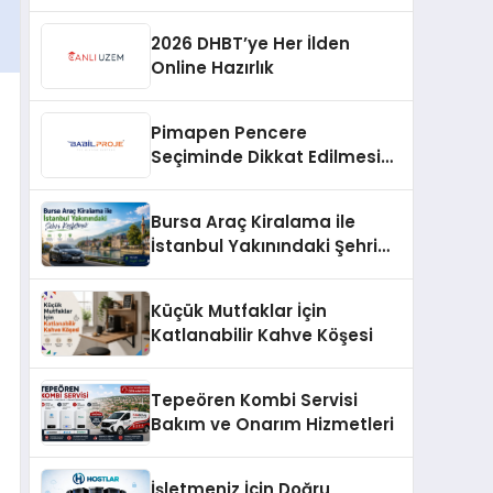
Profesyonel Müdahale ve
Hızlı Çözüm Desteği
2026 DHBT’ye Her İlden
Online Hazırlık
Pimapen Pencere
Seçiminde Dikkat Edilmesi
Gerekenler
Bursa Araç Kiralama ile
İstanbul Yakınındaki Şehri
Keşfetmek
Küçük Mutfaklar İçin
Katlanabilir Kahve Köşesi
Tepeören Kombi Servisi
Bakım ve Onarım Hizmetleri
İşletmeniz İçin Doğru