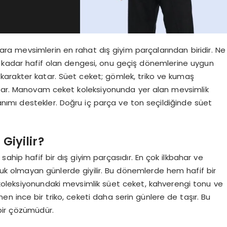
ra mevsimlerin en rahat dış giyim parçalarından biridir. Ne
k kadar hafif olan dengesi, onu geçiş dönemlerine uygun
 karakter katar. Süet ceket; gömlek, triko ve kumaş
urar. Manovam ceket koleksiyonunda yer alan mevsimlik
anımı destekler. Doğru iç parça ve ton seçildiğinde süet
Giyilir?
hip hafif bir dış giyim parçasıdır. En çok ilkbahar ve
k olmayan günlerde giyilir. Bu dönemlerde hem hafif bir
koleksiyonundaki mevsimlik süet ceket, kahverengi tonu ve
en ince bir triko, ceketi daha serin günlere de taşır. Bu
bir çözümüdür.