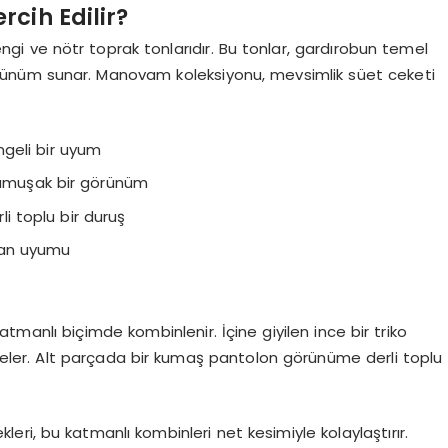
cih Edilir?
ngi ve nötr toprak tonlarıdır. Bu tonlar, gardırobun temel
görünüm sunar. Manovam koleksiyonu, mevsimlik süet ceketi
ngeli bir uyum
 yumuşak bir görünüm
i toplu bir duruş
tman uyumu
tmanlı biçimde kombinlenir. İçine giyilen ince bir triko
er. Alt parçada bir kumaş pantolon görünüme derli toplu
leri, bu katmanlı kombinleri net kesimiyle kolaylaştırır.