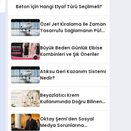
Beton İçin Hangi Elyaf Türü Seçilmeli?
Özel Jet Kiralama İle Zaman
Tasarrufu Sağlamanın Püf
Noktaları
Büyük Beden Günlük Elbise
Kombinleri ve Şık Öneriler
Atıksu Geri Kazanım Sistemi
Nedir?
Beyazlatıcı Krem
Kullanımında Doğru Bilinen
Yanlışlar
Oktay Şemi’den Sosyal
Medya Sorunlarına