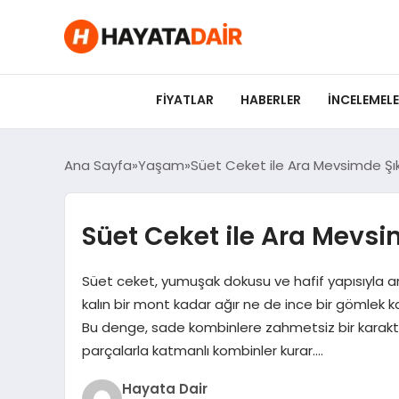
felix markets pro
felix markets finans
felix markets 360
felix markets
felix markets yorum
FIYATLAR
HABERLER
İNCELEMEL
Ana Sayfa
Yaşam
Süet Ceket ile Ara Mevsimde Şı
Süet Ceket ile Ara Mevs
Süet ceket, yumuşak dokusu ve hafif yapısıyla ar
kalın bir mont kadar ağır ne de ince bir gömlek k
Bu denge, sade kombinlere zahmetsiz bir karakte
parçalarla katmanlı kombinler kurar….
Hayata Dair