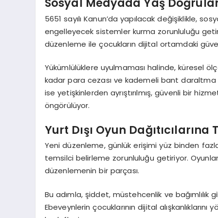
Sosyal Medyada Yaş Doğrula
5651 sayılı Kanun’da yapılacak değişiklikle, sosy
engelleyecek sistemler kurma zorunluluğu getir
düzenleme ile çocukların dijital ortamdaki güvenl
Yükümlülüklere uyulmaması halinde, küresel ölçek
kadar para cezası ve kademeli bant daraltma gi
ise yetişkinlerden ayrıştırılmış, güvenli bir hiz
öngörülüyor.
Yurt Dışı Oyun Dağıtıcılarına 
Yeni düzenleme, günlük erişimi yüz binden fazla 
temsilci belirleme zorunluluğu getiriyor. Oyunlar
düzenlemenin bir parçası.
Bu adımla, şiddet, müstehcenlik ve bağımlılık gi
Ebeveynlerin çocuklarının dijital alışkanlıklarını