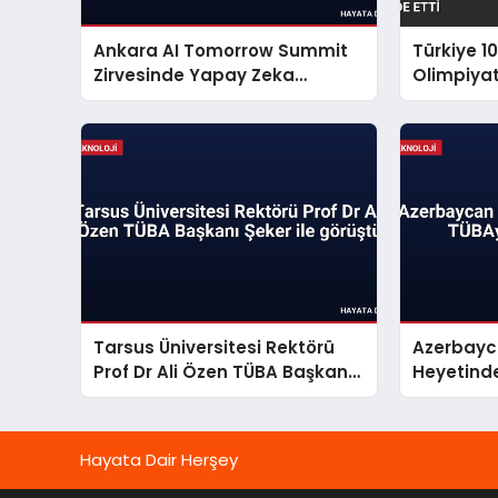
Ankara AI Tomorrow Summit
Türkiye 10
Zirvesinde Yapay Zeka
Olimpiyat
Stratejileri Konuşuldu
etti
Tarsus Üniversitesi Rektörü
Azerbayca
Prof Dr Ali Özen TÜBA Başkanı
Heyetinde
Şeker ile görüştü
Ziyaret
Hayata Dair Herşey