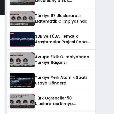
Mezunlarıyla YKS
Derecelerine Damga Vurdu
Türkiye 67 Uluslararası
Matematik Olimpiyatında
Madalyaları Topladı
SBB ve TÜBA Tematik
Araştırmalar Projesi Saha
Bulgularını Masaya Yatırdı
Avrupa Fizik Olimpiyatında
Türkiye Başarısı
Türkiye Yerli Atomik Saati
Uzaya Gönderdi
Türk Öğrenciler 58
Uluslararası Kimya
Olimpiyatında 4 Gümüş