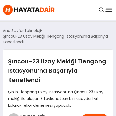
felix markets pro
felix markets finans
felix markets 360
felix markets
felix markets yorum
FIYATLAR
Ana Sayfa
Teknoloji
Şıncou-23 Uzay Mekiği Tiengong İstasyonu’na Başarıyla
Kenetlendi
HABERLER
Şıncou-23 Uzay Mekiği Tiengong
İNCELEMELER
İstasyonu’na Başarıyla
KRIPTO PARALAR
Kenetlendi
KIMDIR?
Çin’in Tiengong Uzay İstasyonu’na Şıncou-23 uzay
mekiği ile ulaşan 3 taykonottan biri, uzayda 1 yıl
kalarak rekor denemesi yapacak.
NEDIR?