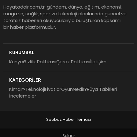
Hayatadair.com.tr, gündem, dünya, eğitim, ekonomi,
magazin, sağlık, spor ve teknoloji alanlarında güncel ve
tarafsız haberleri okuyucularıyla buluşturan kapsamlı
bir haber platformudur.
KURUMSAL
Künye
Gizlilik Politikası
Çerez Politikası
İletişim
KATEGORİLER
Kimdir?
Teknoloji
Fiyatlar
Oyun
Nedir?
Rüya Tabirleri
İncelemeler
Seobaz Haber Teması
Solgar