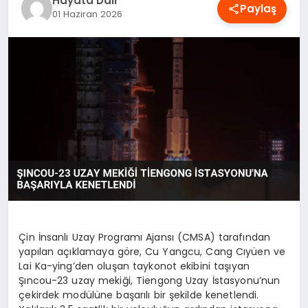
Hayata Dair
Paylaş
OYUN
01 Haziran 2026
RÜYA TABIRLERI
SAĞLIK
TEKNOLOJI
Çin İnsanlı Uzay Programı Ajansı (CMSA) tarafından
yapılan açıklamaya göre, Cu Yangcu, Cang Cıyüen ve
Lai Ka-ying’den oluşan taykonot ekibini taşıyan
Şıncou-23 uzay mekiği, Tiengong Uzay İstasyonu’nun
çekirdek modülüne başarılı bir şekilde kenetlendi.