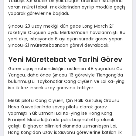
Yaklaşık 3,5 saatlik bir yolculuğun ardından istasyona
varan mürettebat, mekiklerinden ayrılıp modüle geçiş
yaparak görevlerine başladı.
Şıncou-23 uzay mekiği, dün gece Long March 2F
roketiyle Ciuçüen Uydu Merkezi’nden havalanmıştı. Bu
yeni ekip, istasyonda 6 ayı aşkın süredir görev yapan
Şıncou-21 mürettebatından görevi devralacak.
Yeni Mürettebat ve Tarihi Görev
Görev uçuş mühendisliğini üstlenen 48 yaşındaki Cu
Yangcu, daha önce Şıncou-16 göreviyle Tiengong’da
bulunmuştu. Taykonotlar Cang Cıyüen ve Lai Ka-ying
ise ilk kez insanlı uzay görevine katılıyor.
Mekik pilotu Cang Cıyüen, Çin Halk Kurtuluş Ordusu
Hava Kuvvetleri’nde savaş pilotu olarak görev
yapmıştı. Yük uzmanı Lai Ka-ying ise Hong Kong
Emniyet Müdürlüğü’nde polis başmüfettişi olarak
çalıştı. Bilgisayar bilimleri alanında uzmanlaşan Lai,
Hong Kong’dan uzay istasyonu görevlerine katılan ilk