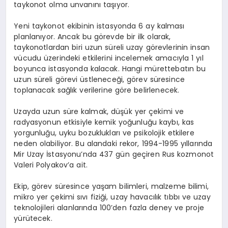
taykonot olma unvanını taşıyor.
Yeni taykonot ekibinin istasyonda 6 ay kalması
planlanıyor. Ancak bu görevde bir ilk olarak,
taykonotlardan biri uzun süreli uzay görevlerinin insan
vücudu üzerindeki etkilerini incelemek amacıyla 1 yıl
boyunca istasyonda kalacak. Hangi mürettebatın bu
uzun süreli görevi üstleneceği, görev süresince
toplanacak sağlık verilerine göre belirlenecek.
Uzayda uzun süre kalmak, düşük yer çekimi ve
radyasyonun etkisiyle kemik yoğunluğu kaybı, kas
yorgunluğu, uyku bozuklukları ve psikolojik etkilere
neden olabiliyor. Bu alandaki rekor, 1994-1995 yıllarında
Mir Uzay İstasyonu’nda 437 gün geçiren Rus kozmonot
Valeri Polyakov’a ait.
Ekip, görev süresince yaşam bilimleri, malzeme bilimi,
mikro yer çekimi sıvı fiziği, uzay havacılık tıbbı ve uzay
teknolojileri alanlarında 100’den fazla deney ve proje
yürütecek.