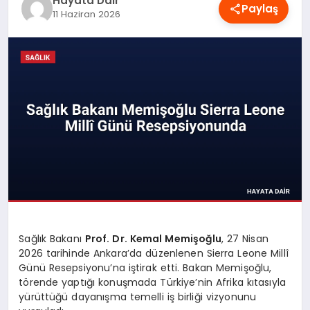
Hayata Dair
Paylaş
OYUN
11 Haziran 2026
RÜYA TABIRLERI
SAĞLIK
TEKNOLOJI
Sağlık Bakanı
Prof. Dr. Kemal Memişoğlu
, 27 Nisan
2026 tarihinde Ankara’da düzenlenen Sierra Leone Millî
Günü Resepsiyonu’na iştirak etti. Bakan Memişoğlu,
törende yaptığı konuşmada Türkiye’nin Afrika kıtasıyla
yürüttüğü dayanışma temelli iş birliği vizyonunu