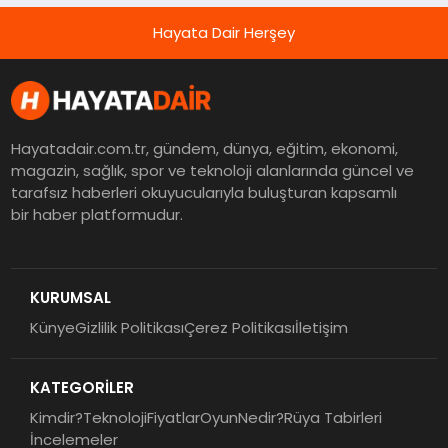
Hayata Dair Herşey
Hayatadair.com.tr, gündem, dünya, eğitim, ekonomi,
magazin, sağlık, spor ve teknoloji alanlarında güncel ve
tarafsız haberleri okuyucularıyla buluşturan kapsamlı
bir haber platformudur.
KURUMSAL
Künye
Gizlilik Politikası
Çerez Politikası
İletişim
KATEGORİLER
Kimdir?
Teknoloji
Fiyatlar
Oyun
Nedir?
Rüya Tabirleri
İncelemeler