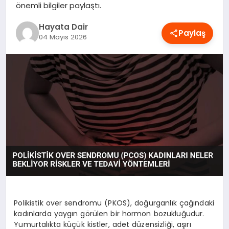
önemli bilgiler paylaştı.
OYUN
Hayata Dair
Paylaş
04 Mayıs 2026
RÜYA TABIRLERI
SAĞLIK
TEKNOLOJI
Polikistik over sendromu (PKOS), doğurganlık çağındaki
kadınlarda yaygın görülen bir hormon bozukluğudur.
Yumurtalıkta küçük kistler, adet düzensizliği, aşırı