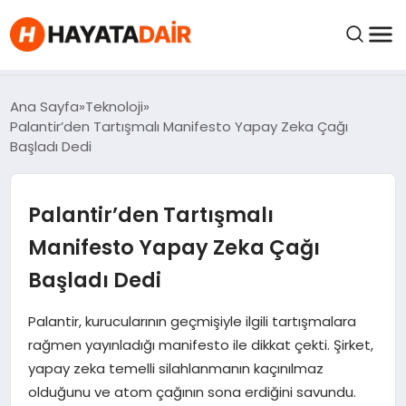
felix markets pro
felix markets finans
felix markets 360
felix markets
felix markets yorum
FIYATLAR
Ana Sayfa
Teknoloji
Palantir’den Tartışmalı Manifesto Yapay Zeka Çağı
Başladı Dedi
HABERLER
Palantir’den Tartışmalı
İNCELEMELER
Manifesto Yapay Zeka Çağı
KRIPTO PARALAR
Başladı Dedi
KIMDIR?
Palantir, kurucularının geçmişiyle ilgili tartışmalara
rağmen yayınladığı manifesto ile dikkat çekti. Şirket,
yapay zeka temelli silahlanmanın kaçınılmaz
NEDIR?
olduğunu ve atom çağının sona erdiğini savundu.