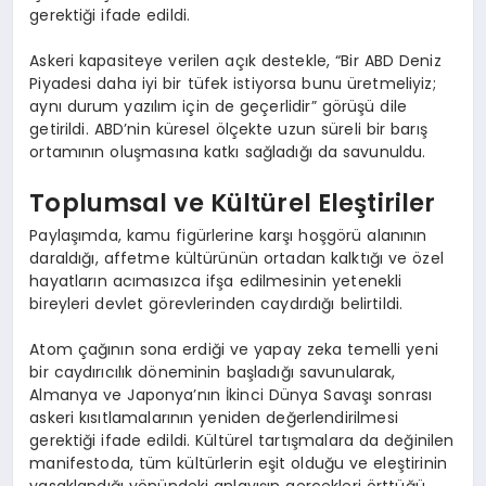
gerektiği ifade edildi.
Askeri kapasiteye verilen açık destekle, “Bir ABD Deniz
Piyadesi daha iyi bir tüfek istiyorsa bunu üretmeliyiz;
aynı durum yazılım için de geçerlidir” görüşü dile
getirildi. ABD’nin küresel ölçekte uzun süreli bir barış
ortamının oluşmasına katkı sağladığı da savunuldu.
Toplumsal ve Kültürel Eleştiriler
Paylaşımda, kamu figürlerine karşı hoşgörü alanının
daraldığı, affetme kültürünün ortadan kalktığı ve özel
hayatların acımasızca ifşa edilmesinin yetenekli
bireyleri devlet görevlerinden caydırdığı belirtildi.
Atom çağının sona erdiği ve yapay zeka temelli yeni
bir caydırıcılık döneminin başladığı savunularak,
Almanya ve Japonya’nın İkinci Dünya Savaşı sonrası
askeri kısıtlamalarının yeniden değerlendirilmesi
gerektiği ifade edildi. Kültürel tartışmalara da değinilen
manifestoda, tüm kültürlerin eşit olduğu ve eleştirinin
yasaklandığı yönündeki anlayışın gerçekleri örttüğü