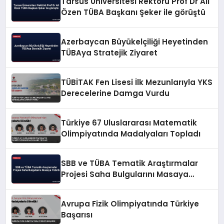
Tarsus Üniversitesi Rektörü Prof Dr Ali
Özen TÜBA Başkanı Şeker ile görüştü
Azerbaycan Büyükelçiliği Heyetinden
TÜBAya Stratejik Ziyaret
TÜBİTAK Fen Lisesi İlk Mezunlarıyla YKS
Derecelerine Damga Vurdu
Türkiye 67 Uluslararası Matematik
Olimpiyatında Madalyaları Topladı
SBB ve TÜBA Tematik Araştırmalar
Projesi Saha Bulgularını Masaya
Yatırdı
Avrupa Fizik Olimpiyatında Türkiye
Başarısı