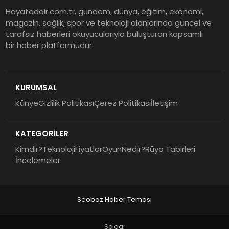
Hayatadair.com.tr, gündem, dünya, eğitim, ekonomi,
magazin, sağlık, spor ve teknoloji alanlarında güncel ve
tarafsız haberleri okuyucularıyla buluşturan kapsamlı
bir haber platformudur.
KURUMSAL
Künye
Gizlilik Politikası
Çerez Politikası
İletişim
KATEGORİLER
Kimdir?
Teknoloji
Fiyatlar
Oyun
Nedir?
Rüya Tabirleri
İncelemeler
Seobaz Haber Teması
Solgar