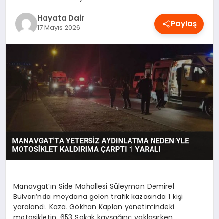
OYUN
Hayata Dair
Paylaş
17 Mayıs 2026
RÜYA TABIRLERI
SAĞLIK
TEKNOLOJI
Manavgat’ın Side Mahallesi Süleyman Demirel
Bulvarı’nda meydana gelen trafik kazasında 1 kişi
yaralandı. Kaza, Gökhan Kaplan yönetimindeki
motosikletin, 653 Sokak kavşağına yaklaşırken