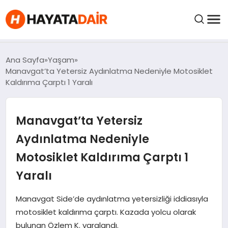
FIYATLAR
Ana Sayfa
Yaşam
Manavgat’ta Yetersiz Aydınlatma Nedeniyle Motosiklet
Kaldırıma Çarptı 1 Yaralı
HABERLER
Manavgat’ta Yetersiz
İNCELEMELER
Aydınlatma Nedeniyle
KRIPTO PARALAR
Motosiklet Kaldırıma Çarptı 1
Yaralı
KIMDIR?
Manavgat Side’de aydınlatma yetersizliği iddiasıyla
NEDIR?
motosiklet kaldırıma çarptı. Kazada yolcu olarak
bulunan Özlem K. yaralandı.