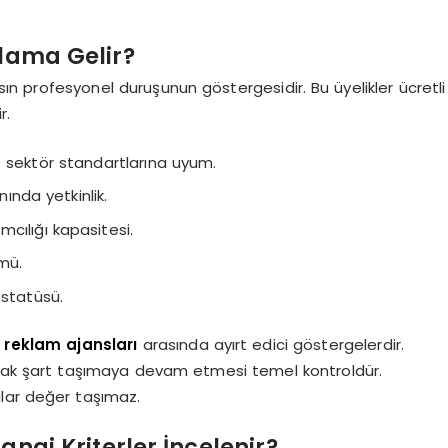
nlama Gelir?
ansın profesyonel duruşunun göstergesidir. Bu üyelikler ücretli
r.
ve sektör standartlarına uyum.
nında yetkinlik.
cılığı kapasitesi.
ümü.
 statüsü.
 reklam ajansları
arasında ayırt edici göstergelerdir.
olarak şart taşımaya devam etmesi temel kontroldür.
alar değer taşımaz.
ngi Kriterler İncelenir?