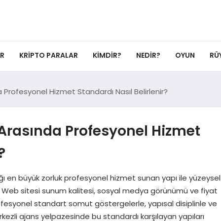
ER
KRIPTO PARALAR
KIMDIR?
NEDIR?
OYUN
RÜ
 Profesyonel Hizmet Standardı Nasıl Belirlenir?
Arasında Profesyonel Hizmet
?
ğı en büyük zorluk profesyonel hizmet sunan yapı ile yüzeysel
r. Web sitesi sunum kalitesi, sosyal medya görünümü ve fiyat
ofesyonel standart somut göstergelerle, yapısal disiplinle ve
ezli ajans yelpazesinde bu standardı karşılayan yapıları