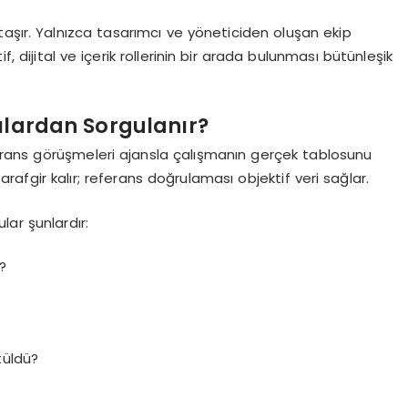
m taşır. Yalnızca tasarımcı ve yöneticiden oluşan ekip
 dijital ve içerik rollerinin bir arada bulunması bütünleşik
ılardan Sorgulanır?
rans görüşmeleri ajansla çalışmanın gerçek tablosunu
rafgir kalır; referans doğrulaması objektif veri sağlar.
ar şunlardır:
i?
tüldü?