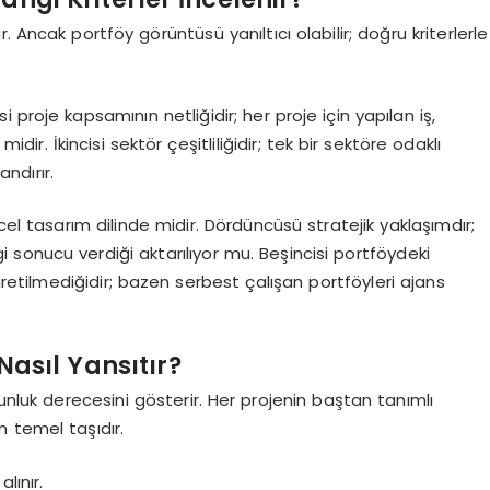
 Ancak portföy görüntüsü yanıltıcı olabilir; doğru kriterlerle
si proje kapsamının netliğidir; her proje için yapılan iş,
idir. İkincisi sektör çeşitliliğidir; tek bir sektöre odaklı
andırır.
cel tasarım dilinde midir. Dördüncüsü stratejik yaklaşımdır;
gi sonucu verdiği aktarılıyor mu. Beşincisi portföydeki
retilmediğidir; bazen serbest çalışan portföyleri ajans
Nasıl Yansıtır?
gunluk derecesini gösterir. Her projenin baştan tanımlı
 temel taşıdır.
lınır.