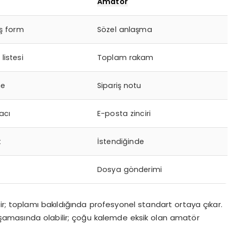
Amatör
ış form
Sözel anlaşma
listesi
Toplam rakam
me
Sipariş notu
acı
E-posta zinciri
t
İstendiğinde
Dosya gönderimi
ir; toplamı bakıldığında profesyonel standart ortaya çıkar.
 aşamasında olabilir; çoğu kalemde eksik olan amatör