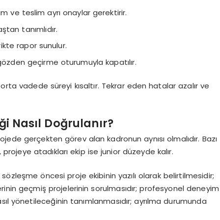
im ve teslim ayrı onaylar gerektirir.
aştan tanımlıdır.
ikte rapor sunulur.
ş gözden geçirme oturumuyla kapatılır.
orta vadede süreyi kısaltır. Tekrar eden hatalar azalır ve
iği Nasıl Doğrulanır?
ojede gerçekten görev alan kadronun aynısı olmalıdır. Bazı
projeye atadıkları ekip ise junior düzeyde kalır.
sözleşme öncesi proje ekibinin yazılı olarak belirtilmesidir;
lerinin geçmiş projelerinin sorulmasıdır; profesyonel deneyim
asıl yönetileceğinin tanımlanmasıdır; ayrılma durumunda