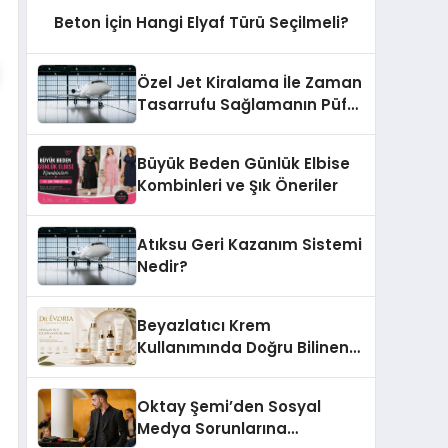
Beton İçin Hangi Elyaf Türü Seçilmeli?
Özel Jet Kiralama İle Zaman
Tasarrufu Sağlamanın Püf
Noktaları
Büyük Beden Günlük Elbise
Kombinleri ve Şık Öneriler
Atıksu Geri Kazanım Sistemi
Nedir?
Beyazlatıcı Krem
Kullanımında Doğru Bilinen
Yanlışlar
Oktay Şemi’den Sosyal
Medya Sorunlarına