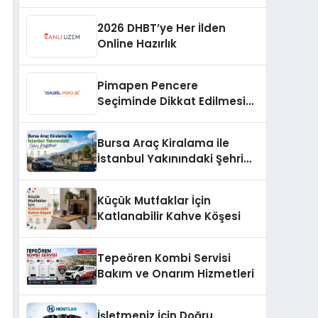
Profesyonel Müdahale ve
Hızlı Çözüm Desteği
2026 DHBT’ye Her İlden
Online Hazırlık
Pimapen Pencere
Seçiminde Dikkat Edilmesi
Gerekenler
Bursa Araç Kiralama ile
İstanbul Yakınındaki Şehri
Keşfetmek
Küçük Mutfaklar İçin
Katlanabilir Kahve Köşesi
Tepeören Kombi Servisi
Bakım ve Onarım Hizmetleri
İşletmeniz İçin Doğru