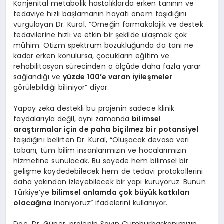
Konjenital metabolik hastalıklarda erken tanının ve
tedaviye hızlı başlamanın hayati önem taşıdığını
vurgulayan Dr. Kural, “Örneğin farmakolojik ve destek
tedavilerine hızlı ve etkin bir şekilde ulaşmak çok
mühim. Otizm spektrum bozukluğunda da tanı ne
kadar erken konulursa, çocukların eğitim ve
rehabilitasyon sürecinden o ölçüde daha fazla yarar
sağlandığı ve
yüzde 100’e varan iyileşmeler
görülebildiği biliniyor” diyor.
Yapay zeka destekli bu projenin sadece klinik
faydalarıyla değil, aynı zamanda
bilimsel
araştırmalar için de paha biçilmez bir potansiyel
taşıdığını belirten Dr. Kural, “Oluşacak devasa veri
tabanı, tüm bilim insanlarımızın ve hocalarımızın
hizmetine sunulacak. Bu sayede hem bilimsel bir
gelişme kaydedebilecek hem de tedavi protokollerini
daha yakından izleyebilecek bir yapı kuruyoruz. Bunun
Türkiye’ye
bilimsel anlamda çok büyük katkıları
olacağına
inanıyoruz” ifadelerini kullanıyor.