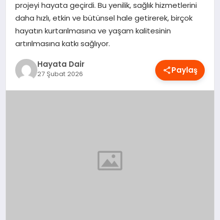
projeyi hayata geçirdi. Bu yenilik, sağlık hizmetlerini
OYUN
daha hızlı, etkin ve bütünsel hale getirerek, birçok
hayatın kurtarılmasına ve yaşam kalitesinin
RÜYA TABIRLERI
artırılmasına katkı sağlıyor.
Hayata Dair
SAĞLIK
Paylaş
27 Şubat 2026
TEKNOLOJI