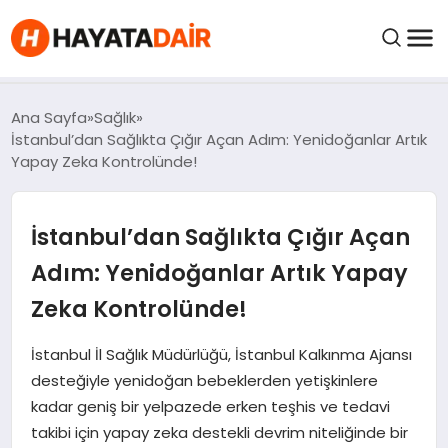
felix markets pro
felix markets finans
felix markets 360
felix markets
felix markets yorum
FIYATLAR
Ana Sayfa
Sağlık
İstanbul’dan Sağlıkta Çığır Açan Adım: Yenidoğanlar Artık
Yapay Zeka Kontrolünde!
HABERLER
İstanbul’dan Sağlıkta Çığır Açan
İNCELEMELER
Adım: Yenidoğanlar Artık Yapay
KRIPTO PARALAR
Zeka Kontrolünde!
KIMDIR?
İstanbul İl Sağlık Müdürlüğü, İstanbul Kalkınma Ajansı
desteğiyle yenidoğan bebeklerden yetişkinlere
kadar geniş bir yelpazede erken teşhis ve tedavi
NEDIR?
takibi için yapay zeka destekli devrim niteliğinde bir