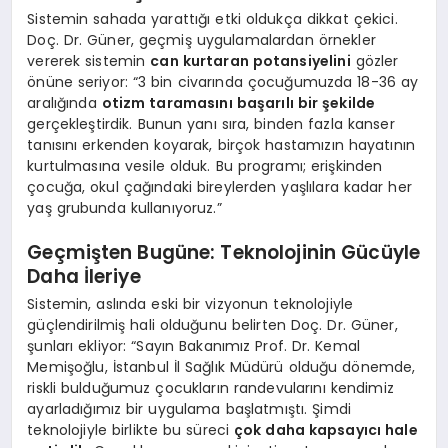
Sistemin sahada yarattığı etki oldukça dikkat çekici.
Doç. Dr. Güner, geçmiş uygulamalardan örnekler
vererek sistemin
can kurtaran potansiyelini
gözler
önüne seriyor: “3 bin civarında çocuğumuzda 18-36 ay
aralığında
otizm taramasını başarılı bir şekilde
gerçekleştirdik. Bunun yanı sıra, binden fazla kanser
tanısını erkenden koyarak, birçok hastamızın hayatının
kurtulmasına vesile olduk. Bu programı; erişkinden
çocuğa, okul çağındaki bireylerden yaşlılara kadar her
yaş grubunda kullanıyoruz.”
Geçmişten Bugüne: Teknolojinin Gücüyle
Daha İleriye
Sistemin, aslında eski bir vizyonun teknolojiyle
güçlendirilmiş hali olduğunu belirten Doç. Dr. Güner,
şunları ekliyor: “Sayın Bakanımız Prof. Dr. Kemal
Memişoğlu, İstanbul İl Sağlık Müdürü olduğu dönemde,
riskli bulduğumuz çocukların randevularını kendimiz
ayarladığımız bir uygulama başlatmıştı. Şimdi
teknolojiyle birlikte bu süreci
çok daha kapsayıcı hale