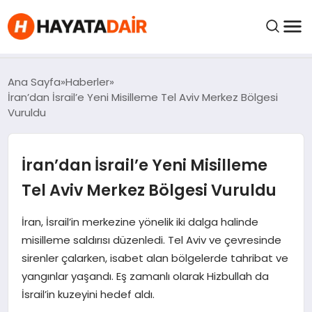
felix markets pro
felix markets finans
felix markets 360
felix markets
felix markets yorum
FIYATLAR
Ana Sayfa
Haberler
İran’dan İsrail’e Yeni Misilleme Tel Aviv Merkez Bölgesi
Vuruldu
HABERLER
İran’dan İsrail’e Yeni Misilleme
İNCELEMELER
Tel Aviv Merkez Bölgesi Vuruldu
KRIPTO PARALAR
İran, İsrail’in merkezine yönelik iki dalga halinde
misilleme saldırısı düzenledi. Tel Aviv ve çevresinde
KIMDIR?
sirenler çalarken, isabet alan bölgelerde tahribat ve
yangınlar yaşandı. Eş zamanlı olarak Hizbullah da
NEDIR?
İsrail’in kuzeyini hedef aldı.