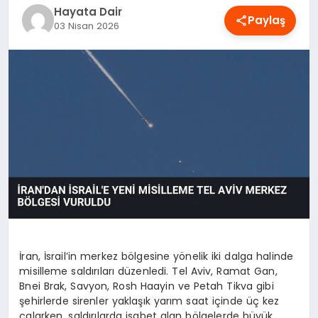
Hayata Dair
OYUN
Paylaş
03 Nisan 2026
RÜYA TABIRLERI
SAĞLIK
TEKNOLOJI
İran, İsrail’in merkez bölgesine yönelik iki dalga halinde
misilleme saldırıları düzenledi. Tel Aviv, Ramat Gan,
Bnei Brak, Savyon, Rosh Haayin ve Petah Tikva gibi
şehirlerde sirenler yaklaşık yarım saat içinde üç kez
çalarken, saldırılarda isabet alan bölgelerde büyük