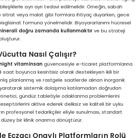
bileşiklerle ayrı ayrı tedavi edilmelidir. Örneğin, sabah
e sitrat veya malat gibi formlara ihtiyaç duyarken, gece
isglisinat formuna yönelmelidir. Biyoyararlanımı hücresel
inerali doğru zamanda kullanmaktır
ve bu strateji
oluşturur.
ücutta Nasıl Çalışır?
night vitaminsan
güvencesiyle e-ticaret platformlarına
4 saat boyunca kesintisiz olarak destekleyen ikili bir
lış planlanmış ve rastgele saatlerde alınan inorganik
i yaratarak sistemik dolaşıma katılamadan doğrudan
r yönetici, gündüz tabletiyle odaklanma problemlerini
ptörlerini aktive ederek deliksiz ve kaliteli bir uyku
n profesyonel tedarikçiler eliyle sunulması, standart
ri düzey bir klinik onarıma dönüştürür.
 Eczacı Onaylı Platformların Rolü