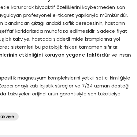
etle korunarak biyoaktif özelliklerini kaybetmeden son
arı uygulayan profesyonel e-ticaret yapılarıyla mümkündür.
im bandından çıktığı andaki saflık derecesinin, hastanın
effaf koridorlarda muhafaza edilmesidir. Sadece fiyat
uş bir takviye, hastada şiddetli mide kramplarına yol
et sistemleri bu patolojik riskleri tamamen sıfırlar.
nlerinin etkinliğini koruyan yegane faktördür
ve insan
spesifik magnezyum komplekslerini yetkili satıcı kimliğiyle
Eczacı onaylı katı lojistik süreçler ve 7/24 uzman desteği
da takviyeleri orijinal ürün garantisiyle son tüketiciye
Takviye