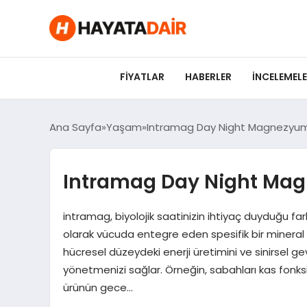
felix markets pro
felix markets finans
felix markets 360
felix markets
felix markets yorum
FIYATLAR
HABERLER
İNCELEMEL
Ana Sayfa
Yaşam
Intramag Day Night Magnezyum
Intramag Day Night Mag
intramag, biyolojik saatinizin ihtiyaç duyduğu 
olarak vücuda entegre eden spesifik bir mineral 
hücresel düzeydeki enerji üretimini ve sinirsel 
yönetmenizi sağlar. Örneğin, sabahları kas fonksi
ürünün gece…