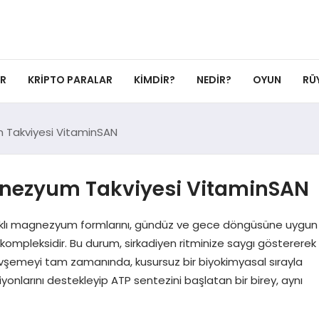
ER
KRIPTO PARALAR
KIMDIR?
NEDIR?
OYUN
RÜ
 Takviyesi VitaminSAN
nezyum Takviyesi VitaminSAN
farklı magnezyum formlarını, gündüz ve gece döngüsüne uygun
kompleksidir. Bu durum, sirkadiyen ritminize saygı göstererek
gevşemeyi tam zamanında, kusursuz bir biyokimyasal sırayla
yonlarını destekleyip ATP sentezini başlatan bir birey, aynı