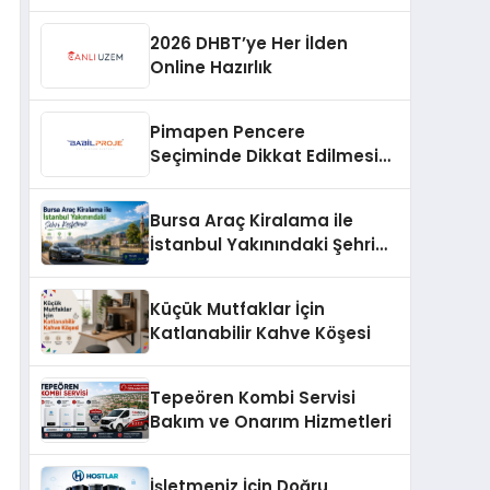
Profesyonel Müdahale ve
Hızlı Çözüm Desteği
2026 DHBT’ye Her İlden
Online Hazırlık
Pimapen Pencere
Seçiminde Dikkat Edilmesi
Gerekenler
Bursa Araç Kiralama ile
İstanbul Yakınındaki Şehri
Keşfetmek
Küçük Mutfaklar İçin
Katlanabilir Kahve Köşesi
Tepeören Kombi Servisi
Bakım ve Onarım Hizmetleri
İşletmeniz İçin Doğru