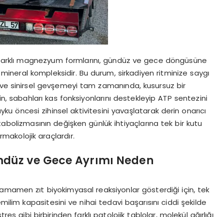
ğu farklı magnezyum formlarını, gündüz ve gece döngüsüne
mineral kompleksidir. Bu durum, sirkadiyen ritminize saygı
 ve sinirsel gevşemeyi tam zamanında, kusursuz bir
n, sabahları kas fonksiyonlarını destekleyip ATP sentezini
ku öncesi zihinsel aktivitesini yavaşlatarak derin onarıcı
abolizmasının değişken günlük ihtiyaçlarına tek bir kutu
armakolojik araçlardır.
düz ve Gece Ayrımı Neden
amamen zıt biyokimyasal reaksiyonlar gösterdiği için, tek
lim kapasitesini ve nihai tedavi başarısını ciddi şekilde
res gibi birbirinden farklı patolojik tablolar, molekül ağırlığı