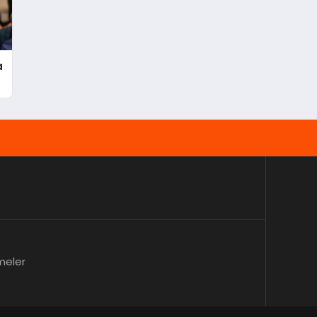
a
meler