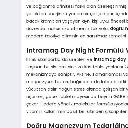
ve bağlanma afinitesi farklı olan özelleştirilmiş 
yataktan enerjisiz uyanan bir çalışan gün içind
bacak krampları yaşayan aynı kişi uyku öncesi b
düzeyde maksimize etmenin tek yolu,
doğru m
modern takviye biliminin en sarsılmaz temelini 
Intramag Day Night Formülü V
Klinik standartlarda üretilen ve
intramag day 
taşınan bu sistem, sinir ve kas fonksiyonlarını 2
mekanizmaya sahiptir. Aksine, zamanlaması yan
magnezyum tuzları, bağırsaklarda laksatif etk
vücuttan atılır. Yoğun stres altında çalışan bi
aşarken, gece tableti sayesinde beynin GABA rese
çeker. Hedefe yönelik moleküler formülasyonları
vitamin kullanımını basit bir rutinden çıkarıp ile
Doğru Magnezyum Tedariğinde