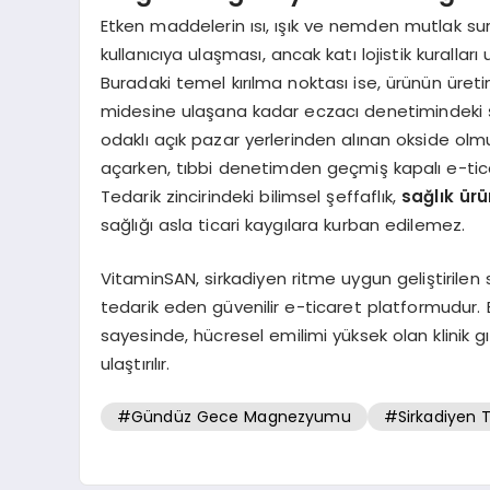
Etken maddelerin ısı, ışık ve nemden mutlak sur
kullanıcıya ulaşması, ancak katı lojistik kurall
Buradaki temel kırılma noktası ise, ürünün üret
midesine ulaşana kadar eczacı denetimindeki ş
odaklı açık pazar yerlerinden alınan okside olm
açarken, tıbbi denetimden geçmiş kapalı e-ticar
Tedarik zincirindeki bilimsel şeffaflık,
sağlık ürü
sağlığı asla ticari kaygılara kurban edilemez.
VitaminSAN, sirkadiyen ritme uygun geliştirilen 
tedarik eden güvenilir e-ticaret platformudur. 
sayesinde, hücresel emilimi yüksek olan klinik gı
ulaştırılır.
#Gündüz Gece Magnezyumu
#Sirkadiyen 