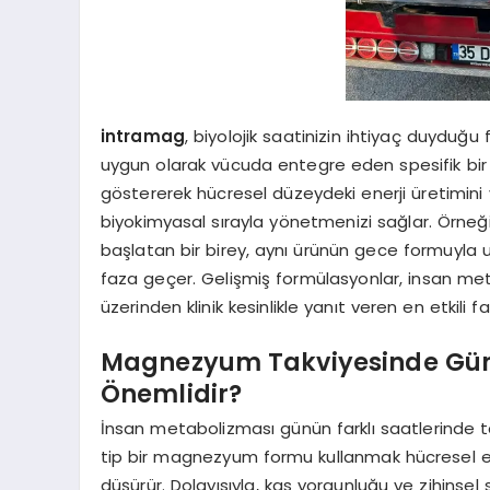
intramag
, biyolojik saatinizin ihtiyaç duydu
uygun olarak vücuda entegre eden spesifik bir 
göstererek hücresel düzeydeki enerji üretimini
biyokimyasal sırayla yönetmenizi sağlar. Örneği
başlatan bir birey, aynı ürünün gece formuyla uy
faza geçer. Gelişmiş formülasyonlar, insan met
üzerinden klinik kesinlikle yanıt veren en etkili f
Magnezyum Takviyesinde Gün
Önemlidir?
İnsan metabolizması günün farklı saatlerinde t
tip bir magnezyum formu kullanmak hücresel emi
düşürür. Dolayısıyla, kas yorgunluğu ve zihinsel st