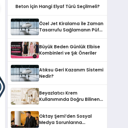
Beton İçin Hangi Elyaf Türü Seçilmeli?
Özel Jet Kiralama İle Zaman
Tasarrufu Sağlamanın Püf
Noktaları
Büyük Beden Günlük Elbise
Kombinleri ve Şık Öneriler
Atıksu Geri Kazanım Sistemi
Nedir?
Beyazlatıcı Krem
Kullanımında Doğru Bilinen
Yanlışlar
Oktay Şemi’den Sosyal
Medya Sorunlarına