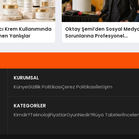
cı Krem Kullanımında
Oktay Şemi’den Sosyal Medy
nen Yanlışlar
Sorunlarına Profesyonel
Müdahale ve Hızlı Çözüm
Desteği
KURUMSAL
Künye
Gizlilik Politikası
Çerez Politikası
İletişim
KATEGORİLER
Kimdir?
Teknoloji
Fiyatlar
Oyun
Nedir?
Rüya Tabirleri
İncele