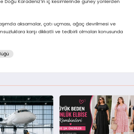
ve Doğu Karadeniz’in iç kesimlerinde güney yönlerden
, ulaşımda aksamalar, çatı uçması, ağaç devrilmesi ve
suzluklara karşı dikkatli ve tedbirli olmaları konusunda
lüğü