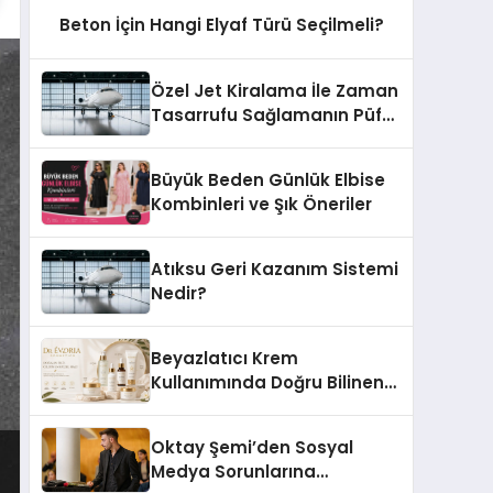
Beton İçin Hangi Elyaf Türü Seçilmeli?
Özel Jet Kiralama İle Zaman
Tasarrufu Sağlamanın Püf
Noktaları
Büyük Beden Günlük Elbise
Kombinleri ve Şık Öneriler
Atıksu Geri Kazanım Sistemi
Nedir?
Beyazlatıcı Krem
Kullanımında Doğru Bilinen
Yanlışlar
Oktay Şemi’den Sosyal
Medya Sorunlarına