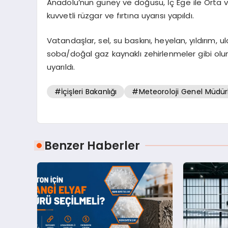
Anadolu’nun güney ve doğusu, İç Ege ile Orta 
kuvvetli rüzgar ve fırtına uyarısı yapıldı.
Vatandaşlar, sel, su baskını, heyelan, yıldırım
soba/doğal gaz kaynaklı zehirlenmeler gibi olum
uyarıldı.
#İçişleri Bakanlığı
#Meteoroloji Genel Müdür
Benzer Haberler