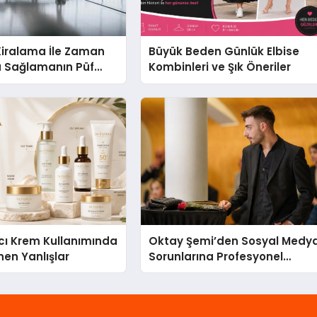
Kiralama İle Zaman
Büyük Beden Günlük Elbise
u Sağlamanın Püf
Kombinleri ve Şık Öneriler
cı Krem Kullanımında
Oktay Şemi’den Sosyal Medy
nen Yanlışlar
Sorunlarına Profesyonel
Müdahale ve Hızlı Çözüm
Desteği