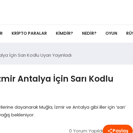
ER
KRIPTO PARALAR
KIMDIR?
NEDIR?
OYUN
RÜ
alya İçin Sarı Kodlu Uyarı Yayınladı
zmir Antalya İçin Sarı Kodlu
lerine dayanarak Muğla, İzmir ve Antalya gibi iller için ‘sarı’
yağış bekleniyor.
0 Yorum Yapıldı
Paylaş