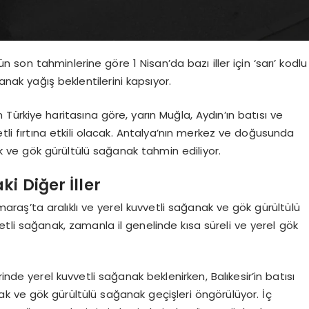
n son tahminlerine göre 1 Nisan’da bazı iller için ‘sarı’ kodlu
anak yağış beklentilerini kapsıyor.
ürkiye haritasına göre, yarın Muğla, Aydın’ın batısı ve
li fırtına etkili olacak. Antalya’nın merkez ve doğusunda
ak ve gök gürültülü sağanak tahmin ediliyor.
i Diğer İller
aş’ta aralıklı ve yerel kuvvetli sağanak ve gök gürültülü
li sağanak, zamanla il genelinde kısa süreli ve yerel gök
nde yerel kuvvetli sağanak beklenirken, Balıkesir’in batısı
nak ve gök gürültülü sağanak geçişleri öngörülüyor. İç