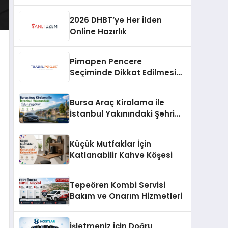
Profesyonel Müdahale ve
Hızlı Çözüm Desteği
2026 DHBT’ye Her İlden
Online Hazırlık
Pimapen Pencere
Seçiminde Dikkat Edilmesi
Gerekenler
Bursa Araç Kiralama ile
İstanbul Yakınındaki Şehri
Keşfetmek
Küçük Mutfaklar İçin
Katlanabilir Kahve Köşesi
Tepeören Kombi Servisi
Bakım ve Onarım Hizmetleri
İşletmeniz İçin Doğru