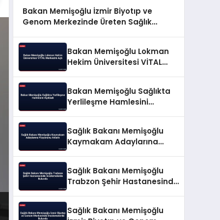
Bakan Memişoğlu İzmir Biyotıp ve
Genom Merkezinde Üreten Sağlık
Vizyonunu Açıkladı
Bakan Memişoğlu Lokman
Hekim Üniversitesi VİTAL
Merkezini Açtı
Bakan Memişoğlu Sağlıkta
Yerlileşme Hamlesini
Açıkladı
Sağlık Bakanı Memişoğlu
Kaymakam Adaylarına
Vizyonunu Anlattı
Sağlık Bakanı Memişoğlu
Trabzon Şehir Hastanesinde
İncelemelerde Bulundu
Sağlık Bakanı Memişoğlu