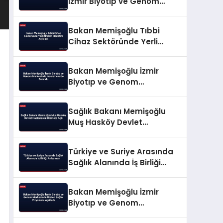
İzmir Biyotıp ve Genom
Merkezinde İncelemelerde
Bulundu
Bakan Memişoğlu Tıbbi
Cihaz Sektöründe Yerli
Üretim Hedefini Açıkladı
Bakan Memişoğlu İzmir
Biyotıp ve Genom
Merkezinde İncelemelerde
Bulundu
Sağlık Bakanı Memişoğlu
Muş Hasköy Devlet
Hastanesini Hizmete Açtı
Türkiye ve Suriye Arasında
Sağlık Alanında İş Birliği
Anlaşması
Bakan Memişoğlu İzmir
Biyotıp ve Genom
Merkezinde Üreten Sağlık