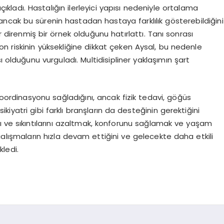
ıkladı. Hastalığın ilerleyici yapısı nedeniyle ortalama
, ancak bu sürenin hastadan hastaya farklılık gösterebildiğini
r direnmiş bir örnek olduğunu hatırlattı. Tanı sonrası
n riskinin yüksekliğine dikkat çeken Aysal, bu nedenle
ı olduğunu vurguladı. Multidisipliner yaklaşımın şart
oordinasyonu sağladığını, ancak fizik tedavi, göğüs
sikiyatri gibi farklı branşların da desteğinin gerektiğini
ı ve sıkıntılarını azaltmak, konforunu sağlamak ve yaşam
çalışmaların hızla devam ettiğini ve gelecekte daha etkili
kledi.