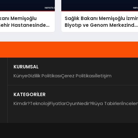
akanı Memişoğlu
Sağlık Bakanı Memişoğlu İzmi
Şehir Hastanesinde
Biyotıp ve Genom Merkezinde
lerde Bulundu
İncelemelerde Bulundu
KURUMSAL
Künye
Gizlilik Politikası
Çerez Politikası
İletişim
KATEGORİLER
Kimdir?
Teknoloji
Fiyatlar
Oyun
Nedir?
Rüya Tabirleri
İncele