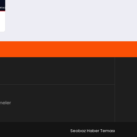
r
meler
Seobaz Haber Teması