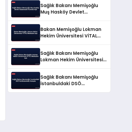
Vizyonunu Açıkladı
Sağlık Bakanı Memişoğlu
Muş Hasköy Devlet
Hastanesini Hizmete Açtı
Bakan Memişoğlu Lokman
Hekim Üniversitesi VİTAL
Merkezini Açtı
Sağlık Bakanı Memişoğlu
Lokman Hekim Üniversitesi
VİTAL Merkezini Açtı
Sağlık Bakanı Memişoğlu
İstanbuldaki DSÖ
Konferansında Konuştu