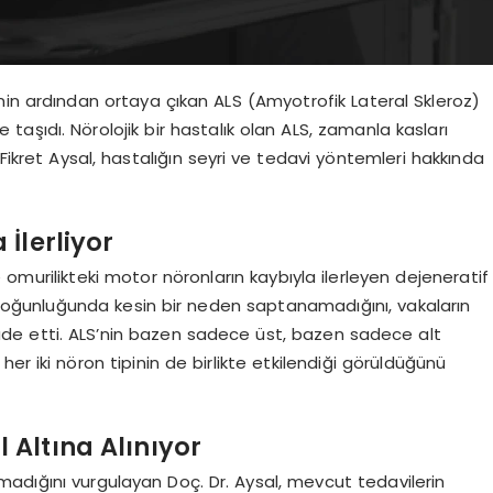
nin ardından ortaya çıkan ALS (Amyotrofik Lateral Skleroz)
şıdı. Nörolojik bir hastalık olan ALS, zamanla kasları
 Fikret Aysal, hastalığın seyri ve tedavi yöntemleri hakkında
İlerliyor
ve omurilikteki motor nöronların kaybıyla ilerleyen dejeneratif
k çoğunluğunda kesin bir neden saptanamadığını, vakaların
fade etti. ALS’nin bazen sadece üst, bazen sadece alt
her iki nöron tipinin de birlikte etkilendiği görüldüğünü
 Altına Alınıyor
adığını vurgulayan Doç. Dr. Aysal, mevcut tedavilerin