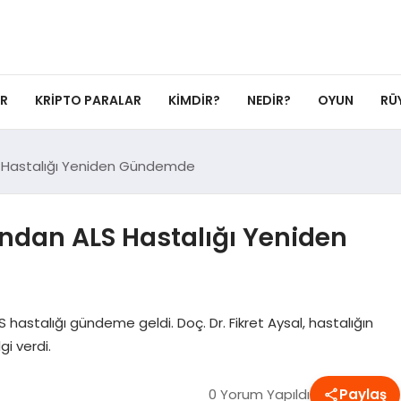
ER
KRIPTO PARALAR
KIMDIR?
NEDIR?
OYUN
RÜ
S Hastalığı Yeniden Gündemde
ından ALS Hastalığı Yeniden
hastalığı gündeme geldi. Doç. Dr. Fikret Aysal, hastalığın
gi verdi.
0 Yorum Yapıldı
Paylaş