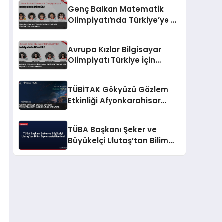
Madalya Kazandı
Genç Balkan Matematik
Olimpiyatı’nda Türkiye’ye 6
Madalya
Avrupa Kızlar Bilgisayar
Olimpiyatı Türkiye İçin
Başarıyla Tamamlandı
TÜBİTAK Gökyüzü Gözlem
Etkinliği Afyonkarahisar
Emre Gölünde Yapılacak
TÜBA Başkanı Şeker ve
Büyükelçi Ulutaş’tan Bilim
Diplomasisi Hamlesi