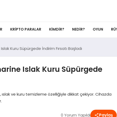
ER
KRIPTO PARALAR
KIMDIR?
NEDIR?
OYUN
RÜ
slak Kuru Süpürgede İndirim Fırsatı Başladı
arine Islak Kuru Süpürgede
slak ve kuru temizleme özelliğiyle dikkat çekiyor. Cihazda
r.
0 Yorum Yapıldı
Paylaş