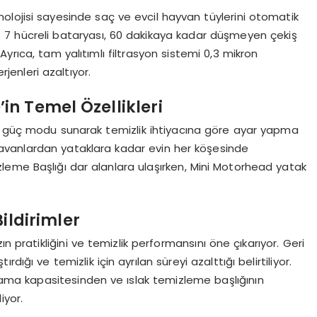
lojisi sayesinde saç ve evcil hayvan tüylerini otomatik
ş 7 hücreli bataryası, 60 dakikaya kadar düşmeyen çekiş
yrıca, tam yalıtımlı filtrasyon sistemi 0,3 mikron
jenleri azaltıyor.
n Temel Özellikleri
lı güç modu sunarak temizlik ihtiyacına göre ayar yapma
 tavanlardan yataklara kadar evin her köşesinde
izleme Başlığı dar alanlara ulaşırken, Mini Motorhead yatak
ildirimler
n pratikliğini ve temizlik performansını öne çıkarıyor. Geri
ırdığı ve temizlik için ayrılan süreyi azalttığı belirtiliyor.
oplama kapasitesinden ve ıslak temizleme başlığının
iyor.