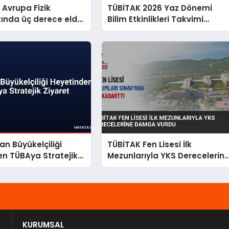
 Avrupa Fizik
TÜBİTAK 2026 Yaz Dönemi
ında üç derece elde
Bilim Etkinlikleri Takvimi
Açıklandı
n Büyükelçiliği
TÜBİTAK Fen Lisesi İlk
n TÜBAya Stratejik
Mezunlarıyla YKS Derecelerin
Damga Vurdu
KURUMSAL