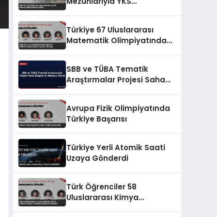
Mezunlarıyla YKS
Derecelerine Damga Vurdu
Türkiye 67 Uluslararası
Matematik Olimpiyatında
Madalyaları Topladı
SBB ve TÜBA Tematik
Araştırmalar Projesi Saha
Bulgularını Masaya Yatırdı
Avrupa Fizik Olimpiyatında
Türkiye Başarısı
Türkiye Yerli Atomik Saati
Uzaya Gönderdi
Türk Öğrenciler 58
Uluslararası Kimya
Olimpiyatında 4 Gümüş