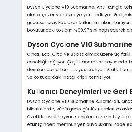
Dyson Cyclone V10 Submarine, Anti-tangle tekno
olarak çözer ve hazneye yönlendiriyor. Gelişmi
gücü sunarak kablosuz kullanım imkanı tanıyor. A
boyutundaki tozların %99,97’sini hapsederek aler
Dyson Cyclone V10 Submarine’i
Cihaz, Eco, Orta ve Boost olmak üzere üç fark
esnekliği sağlıyor. Çeşitli aparatlar sayesinde
derinlemesine temizlik yapılabiliyor. Aralık Tem
ve koltuklardaki inatçı kirleri temizliyor.
Kullanıcı Deneyimleri ve Geri B
Dyson Cyclone V10 Submarine kullanıcıları, cihazı
bildirimlerde, süpürgenin günlük rutinleri kolaylaşt
Özellikle evcil hayvan sahipleri, cihazın tüy t
etkinliğinden memnuniyet duyduklarını ifade ed