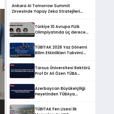
Ankara AI Tomorrow Summit
Zirvesinde Yapay Zeka Stratejileri
Konuşuldu
Türkiye 10 Avrupa Fizik
Olimpiyatında üç derece
elde etti
TÜBİTAK 2026 Yaz Dönemi
Bilim Etkinlikleri Takvimi
Açıklandı
Tarsus Üniversitesi Rektörü
Prof Dr Ali Özen TÜBA
Başkanı Şeker ile görüştü
Azerbaycan Büyükelçiliği
Heyetinden TÜBAya
Stratejik Ziyaret
TÜBİTAK Fen Lisesi İlk