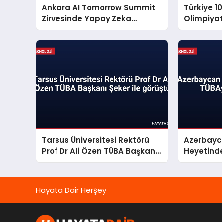
Ankara AI Tomorrow Summit
Türkiye 10
Zirvesinde Yapay Zeka
Olimpiyat
Stratejileri Konuşuldu
etti
Tarsus Üniversitesi Rektörü
Azerbayca
Prof Dr Ali Özen TÜBA Başkanı
Heyetinde
Şeker ile görüştü
Ziyaret
Hayata Dair Herşey