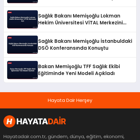
Sağlık Bakanı Memişoğlu Lokman
Hekim Üniversitesi VİTAL Merkezini
Açtı
Sağlık Bakanı Memişoğlu İstanbuldaki
DSÖ Konferansında Konuştu
Bakan Memişoğlu TFF Sağlık Ekibi
Eğitiminde Yeni Modeli Açıkladı
Hayata Dair Herşey
Hayatadair.com.tr, gündem, dünya, eğitim, ekonomi,