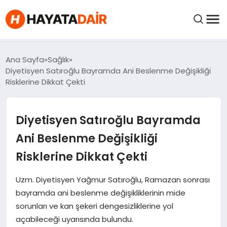
felix markets pro
felix markets finans
felix markets 360
felix markets
felix markets yorum
FIYATLAR
Ana Sayfa
Sağlık
Diyetisyen Satıroğlu Bayramda Ani Beslenme Değişikliği
Risklerine Dikkat Çekti
HABERLER
Diyetisyen Satıroğlu Bayramda
İNCELEMELER
Ani Beslenme Değişikliği
KRIPTO PARALAR
Risklerine Dikkat Çekti
KIMDIR?
Uzm. Diyetisyen Yağmur Satıroğlu, Ramazan sonrası
bayramda ani beslenme değişikliklerinin mide
sorunları ve kan şekeri dengesizliklerine yol
NEDIR?
açabileceği uyarısında bulundu.