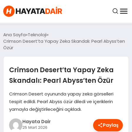
FIYATLAR
Ana Sayfa
Teknoloji
Crimson Desert’ta Yapay Zeka Skandalı: Pearl Abyss’ten
Özür
HABERLER
Crimson Desert’ta Yapay Zeka
İNCELEMELER
Skandalı: Pearl Abyss’ten Özür
KRIPTO PARALAR
Crimson Desert oyununda yapay zeka görselleri
tespit edildi. Pearl Abyss özür diledi ve içeriklerin
KIMDIR?
yamayla değiştirileceğini açıkladı.
NEDIR?
Hayata Dair
Paylaş
25 Mart 2026