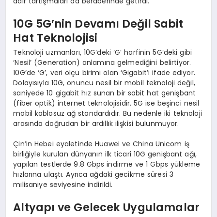
dair tartışmaları da beraberinde getirdi.
10G 5G’nin Devamı Değil Sabit
Hat Teknolojisi
Teknoloji uzmanları, 10G’deki ‘G’ harfinin 5G’deki gibi
‘Nesil’ (Generation) anlamına gelmediğini belirtiyor.
10G’de ‘G’, veri ölçü birimi olan ‘Gigabit’i ifade ediyor.
Dolayısıyla 10G, onuncu nesil bir mobil teknoloji değil,
saniyede 10 gigabit hız sunan bir sabit hat genişbant
(fiber optik) internet teknolojisidir. 5G ise beşinci nesil
mobil kablosuz ağ standardıdır. Bu nedenle iki teknoloji
arasında doğrudan bir ardıllık ilişkisi bulunmuyor.
Çin’in Hebei eyaletinde Huawei ve China Unicom iş
birliğiyle kurulan dünyanın ilk ticari 10G genişbant ağı,
yapılan testlerde 9.8 Gbps indirme ve 1 Gbps yükleme
hızlarına ulaştı. Ayrıca ağdaki gecikme süresi 3
milisaniye seviyesine indirildi.
Altyapı ve Gelecek Uygulamalar