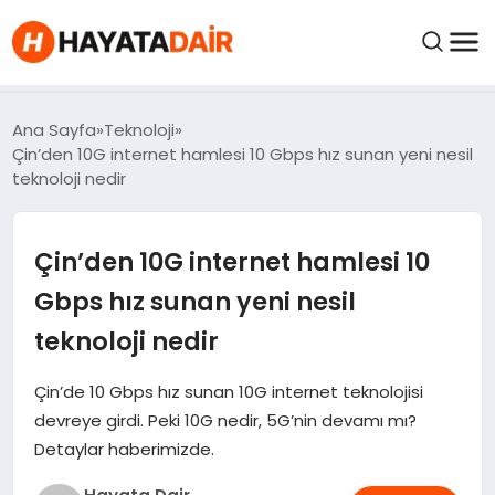
felix markets pro
felix markets finans
felix markets 360
felix markets
felix markets yorum
FIYATLAR
Ana Sayfa
Teknoloji
Çin’den 10G internet hamlesi 10 Gbps hız sunan yeni nesil
teknoloji nedir
HABERLER
Çin’den 10G internet hamlesi 10
İNCELEMELER
Gbps hız sunan yeni nesil
KRIPTO PARALAR
teknoloji nedir
KIMDIR?
Çin’de 10 Gbps hız sunan 10G internet teknolojisi
devreye girdi. Peki 10G nedir, 5G’nin devamı mı?
Detaylar haberimizde.
NEDIR?