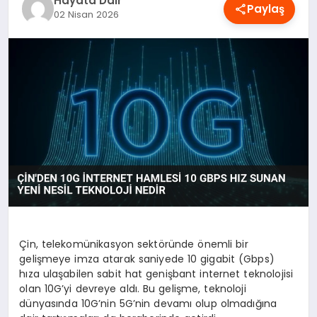
Hayata Dair
Paylaş
OYUN
02 Nisan 2026
RÜYA TABIRLERI
SAĞLIK
TEKNOLOJI
Çin, telekomünikasyon sektöründe önemli bir
gelişmeye imza atarak saniyede 10 gigabit (Gbps)
hıza ulaşabilen sabit hat genişbant internet teknolojisi
olan 10G’yi devreye aldı. Bu gelişme, teknoloji
dünyasında 10G’nin 5G’nin devamı olup olmadığına