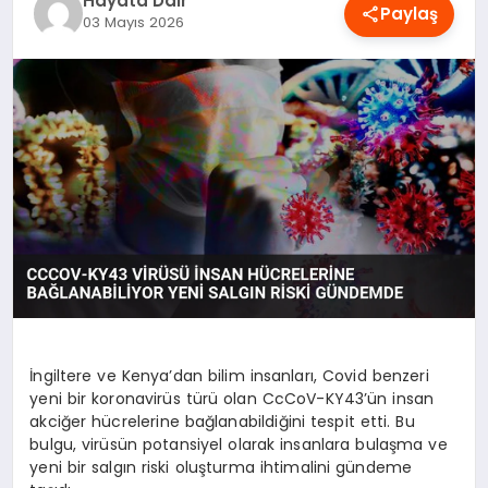
Hayata Dair
Paylaş
OYUN
03 Mayıs 2026
RÜYA TABIRLERI
SAĞLIK
TEKNOLOJI
İngiltere ve Kenya’dan bilim insanları, Covid benzeri
yeni bir koronavirüs türü olan CcCoV-KY43’ün insan
akciğer hücrelerine bağlanabildiğini tespit etti. Bu
bulgu, virüsün potansiyel olarak insanlara bulaşma ve
yeni bir salgın riski oluşturma ihtimalini gündeme