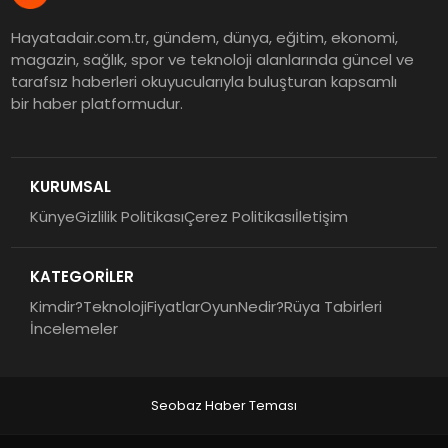
Hayatadair.com.tr, gündem, dünya, eğitim, ekonomi,
magazin, sağlık, spor ve teknoloji alanlarında güncel ve
tarafsız haberleri okuyucularıyla buluşturan kapsamlı
bir haber platformudur.
KURUMSAL
Künye
Gizlilik Politikası
Çerez Politikası
İletişim
KATEGORİLER
Kimdir?
Teknoloji
Fiyatlar
Oyun
Nedir?
Rüya Tabirleri
İncelemeler
Seobaz Haber Teması