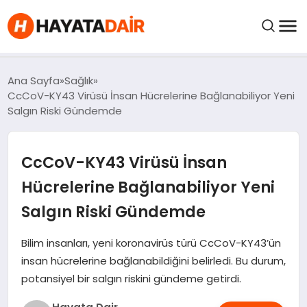
felix markets pro
felix markets finans
felix markets 360
felix markets
felix markets yorum
FIYATLAR
Ana Sayfa
Sağlık
CcCoV-KY43 Virüsü İnsan Hücrelerine Bağlanabiliyor Yeni
Salgın Riski Gündemde
HABERLER
CcCoV-KY43 Virüsü İnsan
İNCELEMELER
Hücrelerine Bağlanabiliyor Yeni
KRIPTO PARALAR
Salgın Riski Gündemde
KIMDIR?
Bilim insanları, yeni koronavirüs türü CcCoV-KY43’ün
insan hücrelerine bağlanabildiğini belirledi. Bu durum,
potansiyel bir salgın riskini gündeme getirdi.
NEDIR?