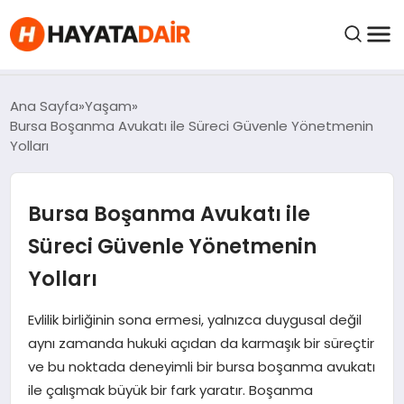
FIYATLAR
Ana Sayfa
Yaşam
Bursa Boşanma Avukatı ile Süreci Güvenle Yönetmenin
Yolları
HABERLER
Bursa Boşanma Avukatı ile
İNCELEMELER
Süreci Güvenle Yönetmenin
KRIPTO PARALAR
Yolları
KIMDIR?
Evlilik birliğinin sona ermesi, yalnızca duygusal değil
aynı zamanda hukuki açıdan da karmaşık bir süreçtir
ve bu noktada deneyimli bir bursa boşanma avukatı
NEDIR?
ile çalışmak büyük bir fark yaratır. Boşanma