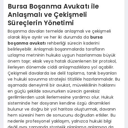
Bursa Boşanma Avukatı ile
Anlaşmalı ve Çekişmeli
Süreçlerin Yönetimi
Boşanma davaları temelde anlaşmalı ve çekişmeli
olarak ikiye ayrılır ve her iki durumda da
bursa
boşanma avukatı
rehberliği sürecin kaderini
belirleyebilir. Anlaşmalı boşanmalarda tarafların
uzlaşma metninin hukuka uygun hazırlanması büyük
önem taşır; eksik veya hatalı düzenlenen bir protokol,
ilerleyen dönemde ciddi anlaşmazlıklara yol açabilir.
Çekişmeli davalarda ise delil toplama, tanık beyanları
ve hukuki savunma stratejisi titizlikle hazırlanmalıdır. Bu
aşamada deneyimli bir avukat, müvekkilinin haklarını
en güçlü şekilde savunurken sürecin gereksiz
gerilimlerden uzak ilerlemesine yardımcı olur. Hukuk
sisteminde her dosyanın kendine özgü dinamikleri
bulunur ve doğru bir yol haritası oluşturmak, davanın
hem süresini hem de sonucunu doğrudan etkiler. Bu
nedenle profesyonel yaklaşım, yalnızca hukuki bilgi
değil aynı zamanda stratejik planlama anlamına da