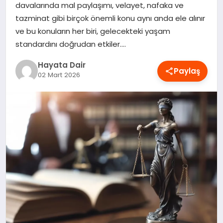
davalarında mal paylaşımı, velayet, nafaka ve
OYUN
tazminat gibi birçok önemli konu aynı anda ele alınır
ve bu konuların her biri, gelecekteki yaşam
RÜYA TABIRLERI
standardını doğrudan etkiler….
Hayata Dair
SAĞLIK
Paylaş
02 Mart 2026
TEKNOLOJI