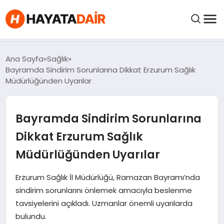
felix markets pro
felix markets finans
felix markets 360
felix markets
felix markets yorum
FIYATLAR
Ana Sayfa
Sağlık
Bayramda Sindirim Sorunlarına Dikkat Erzurum Sağlık
Müdürlüğünden Uyarılar
HABERLER
Bayramda Sindirim Sorunlarına
İNCELEMELER
Dikkat Erzurum Sağlık
KRIPTO PARALAR
Müdürlüğünden Uyarılar
KIMDIR?
Erzurum Sağlık İl Müdürlüğü, Ramazan Bayramı’nda
sindirim sorunlarını önlemek amacıyla beslenme
tavsiyelerini açıkladı. Uzmanlar önemli uyarılarda
NEDIR?
bulundu.