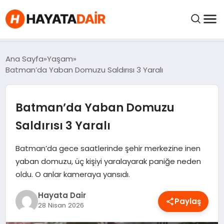
FIYATLAR
Ana Sayfa
Yaşam
Batman’da Yaban Domuzu Saldırısı 3 Yaralı
HABERLER
Batman’da Yaban Domuzu
İNCELEMELER
Saldırısı 3 Yaralı
KRIPTO PARALAR
Batman’da gece saatlerinde şehir merkezine inen
yaban domuzu, üç kişiyi yaralayarak paniğe neden
oldu. O anlar kameraya yansıdı.
KIMDIR?
Hayata Dair
Paylaş
NEDIR?
28 Nisan 2026