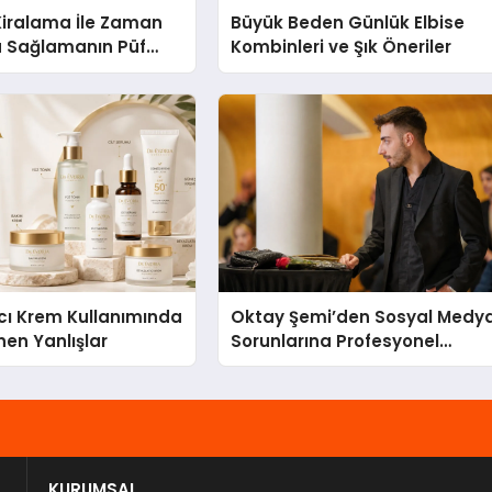
Kiralama İle Zaman
Büyük Beden Günlük Elbise
u Sağlamanın Püf
Kombinleri ve Şık Öneriler
cı Krem Kullanımında
Oktay Şemi’den Sosyal Medy
nen Yanlışlar
Sorunlarına Profesyonel
Müdahale ve Hızlı Çözüm
Desteği
KURUMSAL