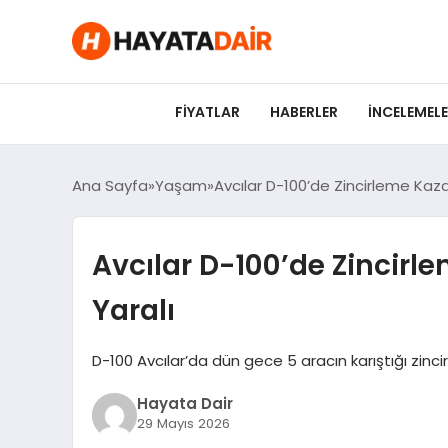
felix markets pro
felix markets finans
felix markets 360
felix markets
felix markets yorum
FIYATLAR
HABERLER
İNCELEMEL
Ana Sayfa
Yaşam
Avcılar D-100’de Zincirleme Kaza 
Avcılar D-100’de Zincirle
Yaralı
D-100 Avcılar’da dün gece 5 aracın karıştığı zincir
Hayata Dair
29 Mayıs 2026