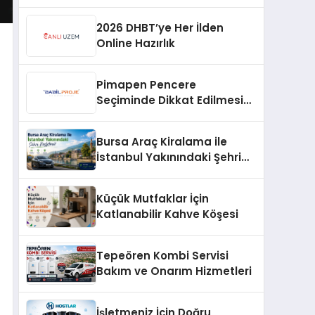
Profesyonel Müdahale ve
Hızlı Çözüm Desteği
2026 DHBT’ye Her İlden
Online Hazırlık
Pimapen Pencere
Seçiminde Dikkat Edilmesi
Gerekenler
Bursa Araç Kiralama ile
İstanbul Yakınındaki Şehri
Keşfetmek
Küçük Mutfaklar İçin
Katlanabilir Kahve Köşesi
Tepeören Kombi Servisi
Bakım ve Onarım Hizmetleri
İşletmeniz İçin Doğru