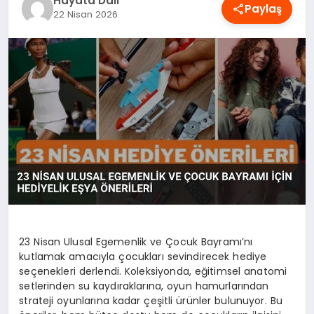
Hayata Dair
Paylaş
OYUN
22 Nisan 2026
RÜYA TABIRLERI
SAĞLIK
TEKNOLOJI
23 Nisan Ulusal Egemenlik ve Çocuk Bayramı’nı
kutlamak amacıyla çocukları sevindirecek hediye
seçenekleri derlendi. Koleksiyonda, eğitimsel anatomi
setlerinden su kaydıraklarına, oyun hamurlarından
strateji oyunlarına kadar çeşitli ürünler bulunuyor. Bu