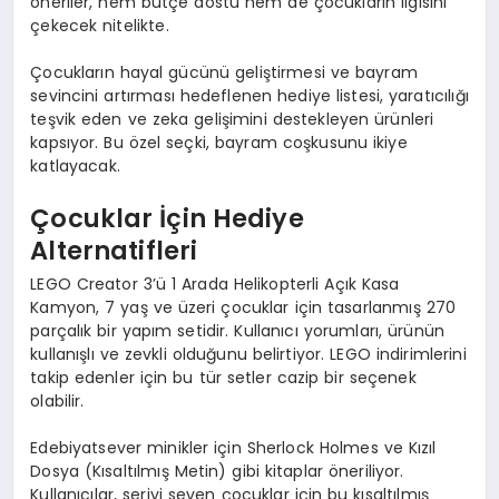
öneriler, hem bütçe dostu hem de çocukların ilgisini
çekecek nitelikte.
Çocukların hayal gücünü geliştirmesi ve bayram
sevincini artırması hedeflenen hediye listesi, yaratıcılığı
teşvik eden ve zeka gelişimini destekleyen ürünleri
kapsıyor. Bu özel seçki, bayram coşkusunu ikiye
katlayacak.
Çocuklar İçin Hediye
Alternatifleri
LEGO Creator 3’ü 1 Arada Helikopterli Açık Kasa
Kamyon, 7 yaş ve üzeri çocuklar için tasarlanmış 270
parçalık bir yapım setidir. Kullanıcı yorumları, ürünün
kullanışlı ve zevkli olduğunu belirtiyor. LEGO indirimlerini
takip edenler için bu tür setler cazip bir seçenek
olabilir.
Edebiyatsever minikler için Sherlock Holmes ve Kızıl
Dosya (Kısaltılmış Metin) gibi kitaplar öneriliyor.
Kullanıcılar, seriyi seven çocuklar için bu kısaltılmış